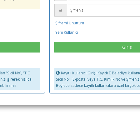
Şifremi Unuttum
Yeni Kullanıcı
 ‘’Sicil No’’, ‘’T.C
Kayıtlı Kullanıcı Girişi Kayıtlı E Belediye kullan
inizi girerek hızlıca
Sicil No' ,'E-posta' veya T.C. Kimlik No ve Şifreniz
bilirsiniz.
Böylece sadece kayıtlı kullanıcılara özel birçok öz